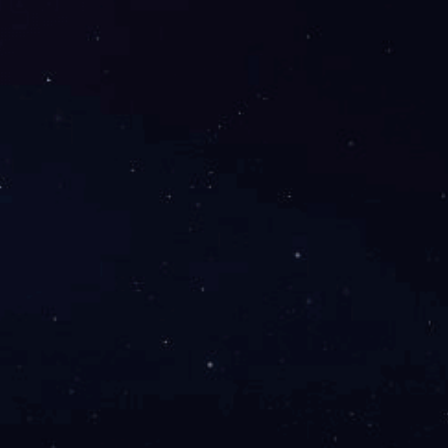
支持
胞数检测细胞周期
谱
—雪夫染色
CR检测
子与启动子荧光素酶报