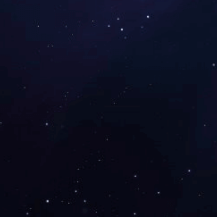
肿瘤模型
查看详情 >>
世界杯竞猜（中国）官方网站
公
AT
公司名称：
世界杯竞猜（中国）官方网站
大规
技术咨询：18088648870
免疫
企业邮箱：ruiguobio@163.com
论文
办公地址：
长春市北湖科技园D区H1栋
RN
301室