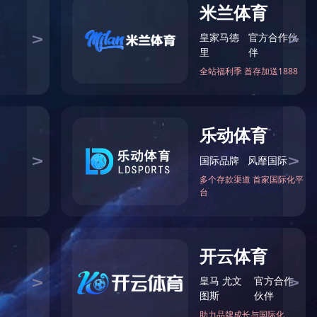
中国）官方网站
>
公司产品
>
医学实验
>
动物建模
>
肿瘤模型
物学、病理学、免疫学的实验；SCI论文主要包括论