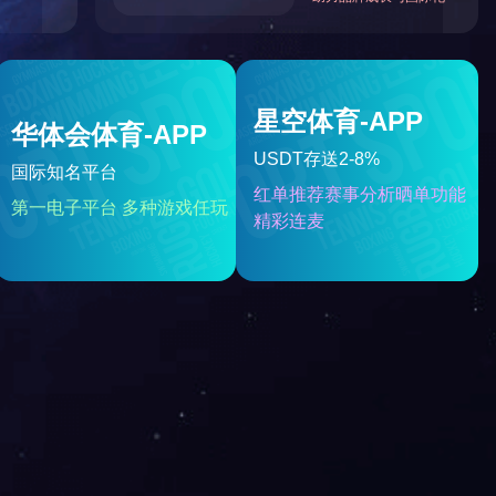
发明专利、实用新型专利、外观设计专利的申请；专
文和学术专著的出版。