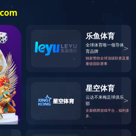
热线电话：18088648870
世界杯竞猜（中国）官方网站