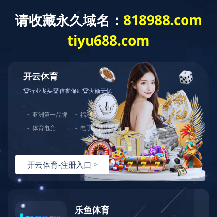
世界杯竞猜（中国）官方网站
欢迎访问世界杯竞猜（中国）官方网站 ！
热线电话：18088648870
公司产品
关于我们
新闻资讯
设备展示
世界杯竞猜（中国）官方网站