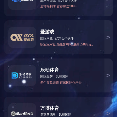
动物造模
动物
查看详情 >>
查看详