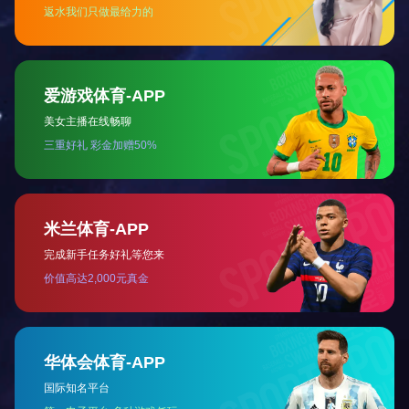
上一篇：
返回列表
下一篇：
返回列表
热门推荐