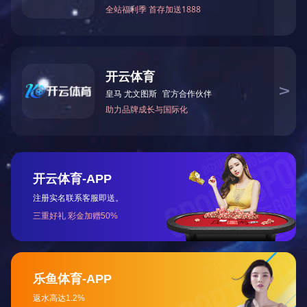
核酸电泳带电荷的物质在电场中的趋向运动称为电泳。核酸电
通常在琼脂糖凝胶或聚丙烯酰胺凝胶中进行，浓度不同的琼脂