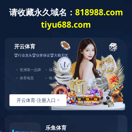
世界杯竞猜（中国）官方网站
欢迎访问世界杯竞猜（中国）官方网站 ！
热线电话：18088648870
公司产品
关于我们
新闻资讯
设备展示
世界杯竞猜（中国）官方网站