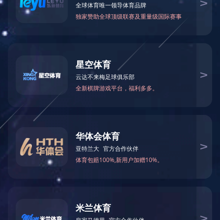
核酸电泳
医学实验主要包括分子生物学、细胞生物学、病理学、免疫学
翻译、母语润色改写；专利主要包括发明专利、实用新型专
要包括单篇学术论文、系列学术论文和学术专著的出版。
核酸电泳