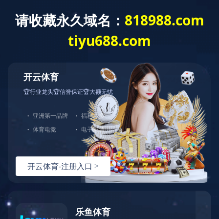
世界杯竞猜（中国）官方网站
欢迎访问世界杯竞猜（中国）官方网站 ！
热线电话：18088648870
公司产品
关于我们
新闻资讯
设备展示
世界杯竞猜（中国）官方网站