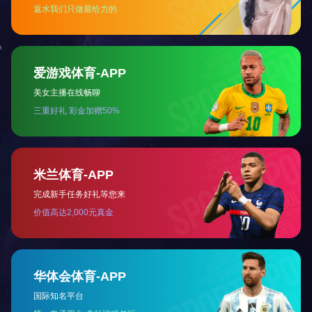
热门推荐
masson染色
ATP