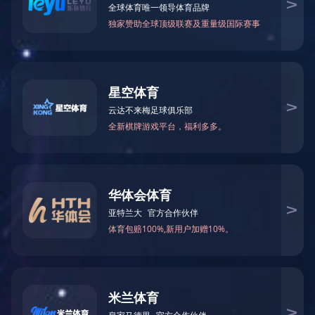
粪肠球菌革兰氏染色
医学实验主要包括分子生物学、细胞生物学、病理学、免疫学
翻译、母语润色改写；专利主要包括发明专利、实用新型专
要包括单篇学术论文、系列学术论文和学术专著的出版。
粪肠球菌革兰氏染色