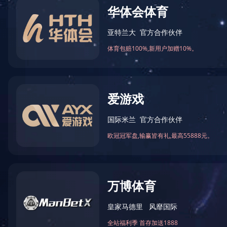
医学实验主要包括分子生物学、细胞生物学、病理
翻译、母语润色改写；专利主要包括发明专利、
要包括单篇学术论文、系列学术论文和学术专著
刚果红染色