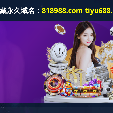
们
新闻资讯
设备展示