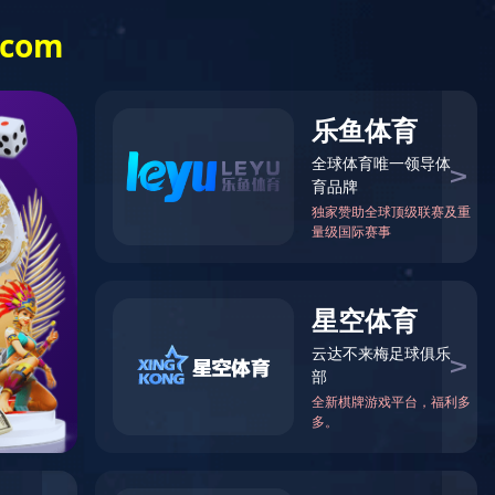
热线电话：18088648870
世界杯竞猜（中国）官方网站