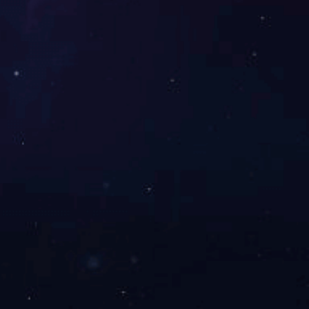
荧光素酶报告检测实验
网状纤维染色
司产品
新闻资讯
技术
P酶染色
关于请加快新药创制和传染病
流式细
防治两科技重大专项资金使用
模RNA提取
美味食品隐藏“三高”风险 专家
明胶酶
数据系统填报进度的
倡议推动食品包装正面标识
共沉淀co-ip
我国科学家曾春雨获美国心脏
过碘酸
学院杰出科学家奖