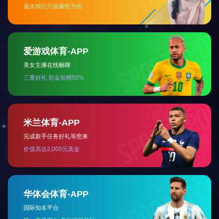
弹性纤维染色
甲苯胺
查看详情 >>
查看详
世界杯竞猜
公司产品
新闻资讯
技术支持
（中国）官方
网站
ATP酶染色
关于请加快
流式细胞数
新药创制和
检测细胞周
大规模RNA
美味食品隐
明胶酶谱
传染病防治
期
公司名称：
世
提取
藏“三高”风
两科技重大
免疫共沉淀
我国科学家
过碘酸—雪
险 专家倡
专项资金使
界杯竞猜（中
co-ip
曾春雨获美
夫染色
议推动食品
用数据系统
论文评估
我国首个
RT-PCR检
国心脏学院
国）官方网站
包装正面标
填报进度的
PD-1抗癌
测
杰出科学家
识
RNA/DNA
新研究为减
转录因子与