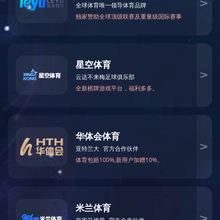
血管形成实验
细胞转染
细胞毒性/增殖检测（CCK8/MTT检测）
世界杯竞猜（中国）官方网站
细胞自噬检测
细胞凋亡检测
细胞侵袭
细胞周期检测
病理学
吉姆萨染色
番红o染色
油红染色
ATP酶染色
结晶紫染色
关于我们
苏丹染色
新闻资讯
阿辛蓝染色
设备展示
刚果红染色
世界杯竞猜（中国）官方网站
过碘酸—雪夫染色
您当前的位置：
世界杯竞猜（中国）官方
推荐资讯
网状纤维染色
网站
>
公司产品
>
医学实验
>
免疫
分子生物学
最后更新
细胞周期-凋亡流式检测
基因检测技术
细胞周期/凋亡流式检测
SCI论文
基因组/转录组测序