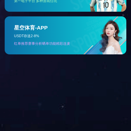
产品展示
细菌
枯草芽孢杆菌涂布
植物乳杆菌革兰氏染色图
酵母菌
酵母菌革兰氏染色
酵母菌镜检