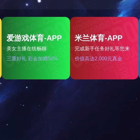
文翻译、母语润色改写；专利主要包括
著主要包括单篇学术论文、系列学术论
在线咨询