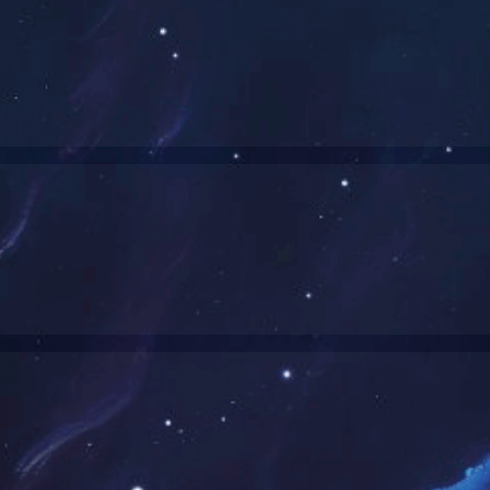
当前位置：
世界杯竞猜
科研项目整体设计
医学实验主要包括分子生物学、细胞生