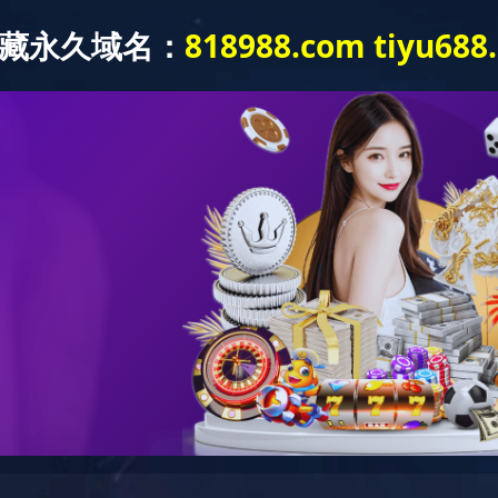
们
新闻资讯
设备展示