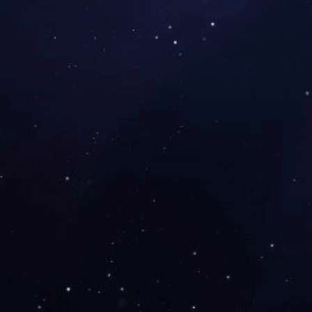
科研项目整体设计
查看详情 >>
世界杯竞猜（中国）官方网站
公
AT
公司名称：
世界杯竞猜（中国）官方网站
大规
技术咨询：18088648870
免疫
企业邮箱：ruiguobio@163.com
论文
办公地址：
长春市北湖科技园D区H1栋
RN
301室